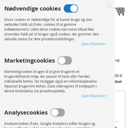
Skip
Nødvendige cookies
to
Sprog
Toggle navigation
DK
Close
Content
Cookie
Disse cookies er nødvendige for at kunne bruge og vise
Bar
websiden fuldt ud (f.eks. cookies til at gemme
FOTO PÅ
indkøbskurven). Uden disse cookies kan vores tilbud ikke
anvendes fuldt ud. Vi bruger også cookies, der gemmer den
aktuelle status for dine privatlivsindstillinger.
FOREX
BESTILLING
Specifikationer
Marketingcookies
På denne side kan du konfigurere din ordre. Vælg først formatet og
oplaget. Efter valg af materialer kan du uploade dine data.
Marketingcookies bruges til at give brugeren et
fra 100 €
fra 250 €
fra 500 €
fra 750 €
fra 1.000 €
brugerdefineret miljø, der passer til hans eller hendes
individuelle behov. De muliggør også en reklameoplevelse
5% rabat
10% rabat
15% rabat
20% rabat
25% rabat
tilpasset brugerens behov. Data videregives til tredjepart i
denne forbindelse (se privatlivspolitik).
Specifikationer
1
VÆLG FORMAT OG ANTAL
KOPIER
Analysecookies
Analysecookies (f.eks. Google Analytics) måler brugen og
Standardformater
Trykformat
Oplag
Basispris