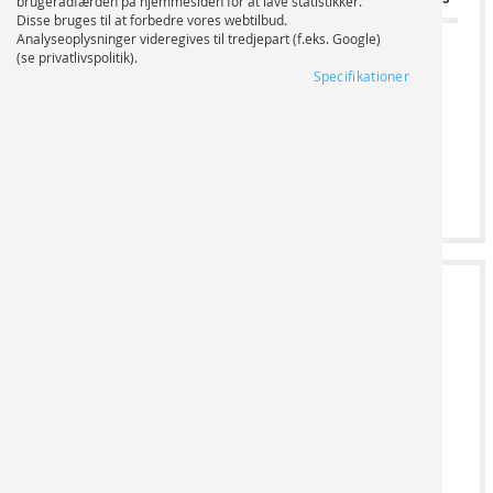
brugeradfærden på hjemmesiden for at lave statistikker.
Disse bruges til at forbedre vores webtilbud.
Analyseoplysninger videregives til tredjepart (f.eks. Google)
(se privatlivspolitik).
-
Specifikationer
Bredde cm
0,00 €
+
Højde cm
2
FILUPLOAD