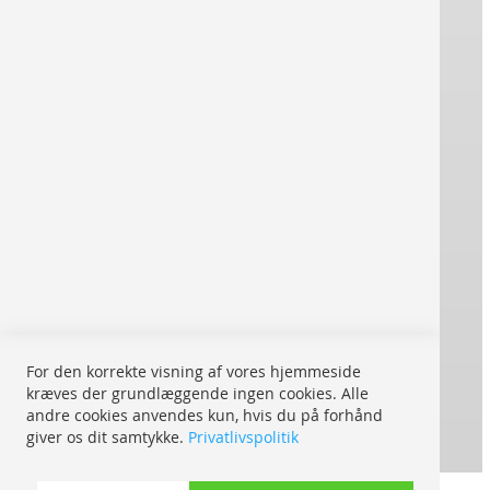
Impressum
Kontakt
Betingelser og vilkår
® REPRO ONLINE
Stærke mærker trykker for dig:
Forsendelse inden for Europa:
Med UPS My Choice:
For den korrekte visning af vores hjemmeside
Hvor er min forsendelse
kræves der grundlæggende ingen cookies. Alle
andre cookies anvendes kun, hvis du på forhånd
Mulige betalingsmetoder:
giver os dit samtykke.
Privatlivspolitik