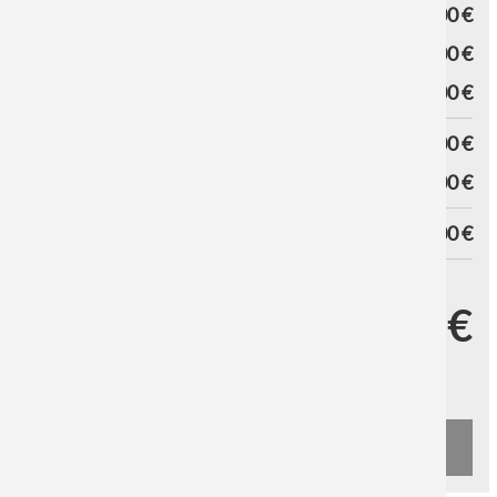
kontaktpunkterne med væggen. Aluminium Dibond-fotoet
UDSKRIV PRIS
0,00 €
ser ud til at svæve direkte foran væggen.
VARIANTPRIS
0,00 €
OPHÆNGNINGSSYSTEM
0,00 €
SUBTOTAL
0,00 €
RABAT
0,00 €
SAMLET
0,00 €
FORSENDELSESDATO
DIN PRIS
0,00 €
Ekskl. moms og
Forsendelsesomkostninger
UPS Standard fra 9,90 €
DHL fra 9,90 €
LÆG I KURV