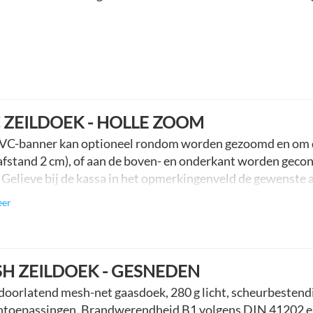
 ZEILDOEK - HOLLE ZOOM
VC-banner kan optioneel rondom worden gezoomd en om d
afstand 2 cm), of aan de boven- en onderkant worden geco
. Gelieve bij de kassa in het opmerkingenveld de gewens
lden.
eer
H ZEILDOEK - GESNEDEN
oorlatend mesh-net gaasdoek, 280 g licht, scheurbestendig
ntoepassingen. Brandwerendheid B1 volgens DIN 41202 e