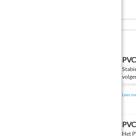
3
KIES VERSIE
PVC
Stabi
volge
gesne
Lees m
PVC
Het P