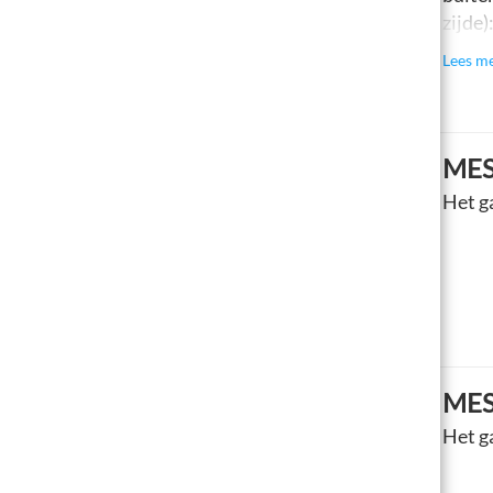
zijde
Lees m
MES
Het g
MES
Het g