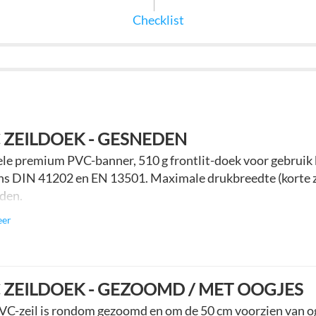
Checklist
 ZEILDOEK - GESNEDEN
ele premium PVC-banner, 510 g frontlit-doek voor gebruik 
ns DIN 41202 en EN 13501. Maximale drukbreedte (korte z
den.
eer
 ZEILDOEK - GEZOOMD / MET OOGJES
VC-zeil is rondom gezoomd en om de 50 cm voorzien van o