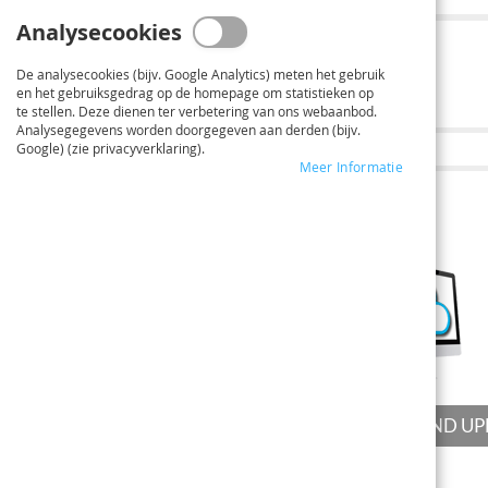
Analysecookies
De analysecookies (bijv. Google Analytics) meten het gebruik
en het gebruiksgedrag op de homepage om statistieken op
Breedte cm
Hoogte cm
te stellen. Deze dienen ter verbetering van ons webaanbod.
Analysegegevens worden doorgegeven aan derden (bijv.
Google) (zie privacyverklaring).
Meer Informatie
2
BESTAND UPLOADEN
BESTAND U
Upload files