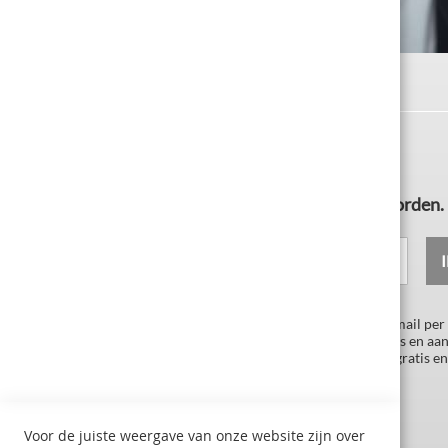
Nieuwsbrief abonneren en VIP-klant worden.
Jouw e-mail
Als VIP-abonnement ontvangt u maximaal één e-mail per
manier sturen wij u exclusieve kortingen, vouchers en aa
nu aan onze abonnees aanbieden. Deze service is gratis en
moment worden opgezegd.
Voor de juiste weergave van onze website zijn over