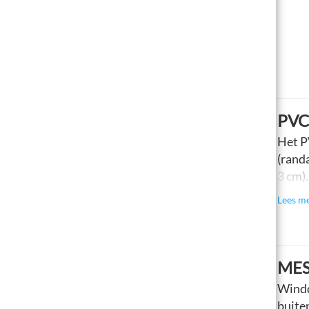
PVC
Het P
(rand
3 cm)
verme
Lees m
MES
Windd
buite