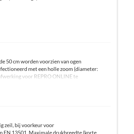
e 50 cm worden voorzien van ogen
nfectioneerd met een holle zoom (diameter:
te afwerking voor REPRO ONLINE te
 zeil, bij voorkeur voor
n EN 13501. Maximale drukbreedte (korte