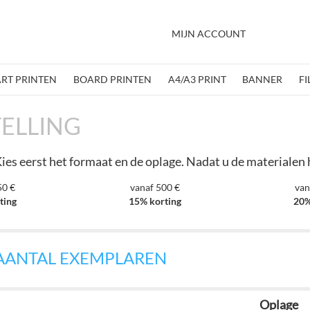
MIJN ACCOUNT
ART PRINTEN
BOARD PRINTEN
A4/A3 PRINT
BANNER
FI
ELLING
Kies eerst het formaat en de oplage. Nadat u de materialen
50 €
vanaf 500 €
van
ting
15% korting
20%
 AANTAL EXEMPLAREN
Oplage