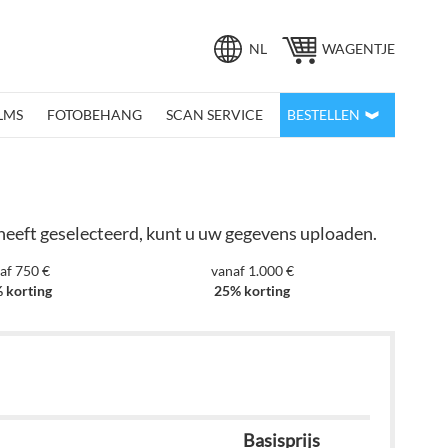
Taal
NL
WAGENTJE
LMS
FOTOBEHANG
SCAN SERVICE
BESTELLEN
 heeft geselecteerd, kunt u uw gegevens uploaden.
af 750 €
vanaf 1.000 €
 korting
25% korting
Basisprijs