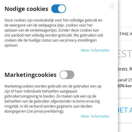
Ga
Nodige cookies
naar
Close
de
Cookie
Deze cookies zijn noodzakelijk voor het volledige gebruik en
inhoud
Bar
de weergave van de webpagina (bijv. cookies voor het
opslaan van de winkelwagentje). Zonder deze cookies kan
PLANNEN PRINTDIENST
POSTER/FOTOPOSTER
FINE 
ons aanbod niet volledig worden gebruikt. We gebruiken ook
cookies die de huidige status van uw privacy-instellingen
opslaan.
BANNER DRUKKEN
BEST
Meer Informatie
Op deze pagina kunt u uw bestelling configureren. 
Marketingcookies
vanaf 100 €
vanaf 2
5% korting
10% kor
Marketingcookies worden gebruikt om de gebruiker een op
zijn of haar individuele behoeften aangepast
gebruikersomgeving te bieden. Ze maken ook een op de
behoeften van de gebruiker afgestemde reclame-ervaring
mogelijk. In dit verband worden gegevens aan derden
1
KIES HET FORMAAT EN HET
doorgegeven (zie privacyverklaring).
Meer Informatie
Printformaat