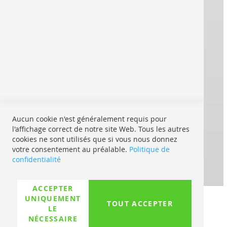
CGV
® REPRO EN LIGNE
Des marques fortes impriment pour vous :
Expédition en Europe :
Aucun cookie n'est généralement requis pour
l'affichage correct de notre site Web. Tous les autres
Avec UPS My Choice :
cookies ne sont utilisés que si vous nous donnez
Où est mon envoi
votre consentement au préalable.
Politique de
confidentialité
Méthodes de paiement possibles :
ACCEPTER
UNIQUEMENT
TOUT ACCEPTER
LE
NÉCESSAIRE