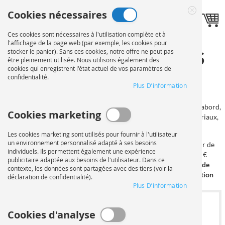
Allez
Cookies nécessaires
au
Langue
Toggle navigation
FR
Close
contenu
Cookie
Ces cookies sont nécessaires à l'utilisation complète et à
Bar
l'affichage de la page web (par exemple, les cookies pour
stocker le panier). Sans ces cookies, notre offre ne peut pas
IMPRESSION D'AFFICHES
être pleinement utilisée. Nous utilisons également des
cookies qui enregistrent l'état actuel de vos paramètres de
COMMANDE
confidentialité.
Plus D’information
Sur cette page, vous pouvez configurer votre commande. Tout d'abord,
Cookies marketing
sélectionnez le format et la quantité. Après avoir choisi les matériaux,
vous pouvez télécharger vos données.
Les cookies marketing sont utilisés pour fournir à l'utilisateur
un environnement personnalisé adapté à ses besoins
à partir de
à partir de
à partir de
à partir de
à partir de
individuels. Ils permettent également une expérience
50 €
100 €
200 €
300 €
500 €
publicitaire adaptée aux besoins de l'utilisateur. Dans ce
5% de
10% de
15% de
20% de
25% de
contexte, les données sont partagées avec des tiers (voir la
réduction
réduction
réduction
réduction
réduction
déclaration de confidentialité).
Plus D’information
1
SÉLECTIONNEZ LE FORMAT
Cookies d'analyse