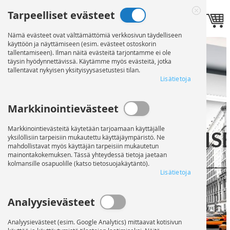
Skip
Tarpeelliset evästeet
to
Kieli
Toggle navigation
FI
Close
Content
Cookie
Nämä evästeet ovat välttämättömiä verkkosivun täydelliseen
Bar
käyttöön ja näyttämiseen (esim. evästeet ostoskorin
tallentamiseen). Ilman näitä evästeitä tarjontamme ei ole
täysin hyödynnettävissä. Käytämme myös evästeitä, jotka
tallentavat nykyisen yksityisyysasetustesi tilan.
JULISTEIDEN
Lisätietoja
TULOSTUS
Markkinointievästeet
Markkinointievästeitä käytetään tarjoamaan käyttäjälle
VALOKUVALAATUIS
yksilöllisiin tarpeisiin mukautettu käyttäjäympäristö. Ne
mahdollistavat myös käyttäjän tarpeisiin mukautetun
mainontakokemuksen. Tässä yhteydessä tietoja jaetaan
kolmansille osapuolille (katso tietosuojakäytäntö).
Lisätietoja
Suurkokoinen julistepainatus
veitsenterävällä kuvanlaadulla
Analyysievästeet
Upeat painovärit: pitkäkestoinen
Analyysievästeet (esim. Google Analytics) mittaavat kotisivun
valonkestävyys ja hankauksenkestävyys