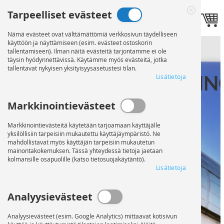
Skip
Tarpeelliset evästeet
to
Kieli
Toggle navigation
FI
Close
Content
Cookie
Nämä evästeet ovat välttämättömiä verkkosivun täydelliseen
Bar
käyttöön ja näyttämiseen (esim. evästeet ostoskorin
tallentamiseen). Ilman näitä evästeitä tarjontamme ei ole
täysin hyödynnettävissä. Käytämme myös evästeitä, jotka
tallentavat nykyisen yksityisyysasetustesi tilan.
VALOKUVAJÄLJENN
Lisätietoja
ALU DIBONDILLE
Markkinointievästeet
Markkinointievästeitä käytetään tarjoamaan käyttäjälle
yksilöllisiin tarpeisiin mukautettu käyttäjäympäristö. Ne
mahdollistavat myös käyttäjän tarpeisiin mukautetun
mainontakokemuksen. Tässä yhteydessä tietoja jaetaan
Korkearesoluutioinen suorapainatus tai
kolmansille osapuolille (katso tietosuojakäytäntö).
valokuvalaminaatio Alu Dibond -levylle
Lisätietoja
Korkein vakaus ja kestävyys valokuvillesi
Analyysievästeet
Analyysievästeet (esim. Google Analytics) mittaavat kotisivun
Suora tulostus Alu Dibondille