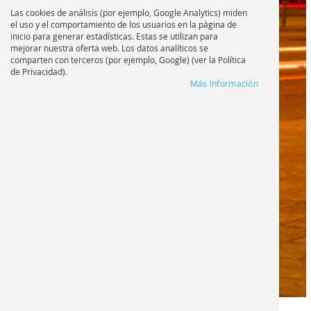
personalizados
Las cookies de análisis (por ejemplo, Google Analytics) miden
el uso y el comportamiento de los usuarios en la página de
Impresiones de carteles retroiluminados
inicio para generar estadísticas. Estas se utilizan para
resistentes a la luz y luminosos
mejorar nuestra oferta web. Los datos analíticos se
comparten con terceros (por ejemplo, Google) (ver la Política
de Privacidad).
Más Información
Póster retroiluminado | A1
*
desde 21,86 €
Póster retroiluminado | A0
*
desde 26,25 €
PEDIR PÓSTER RETROILUMINADO