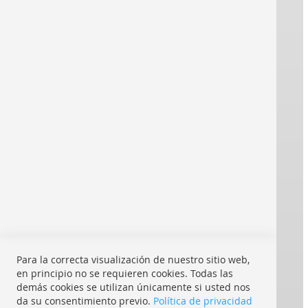
Configuración de Cookies
REPRO ONLINE
Sobre nosotros
Aviso legal
Contacto
Términos y condiciones
® REPRO ONLINE
Marcas fuertes imprimen para usted:
Para la correcta visualización de nuestro sitio web,
Envío dentro de Europa:
en principio no se requieren cookies. Todas las
demás cookies se utilizan únicamente si usted nos
da su consentimiento previo.
Política de privacidad