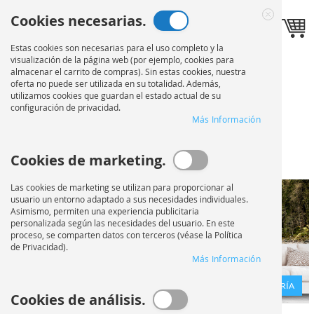
Ir
Cookies necesarias.
al
Lenguaje
Toggle navigation
ES
Close
contenido
Cookie
Estas cookies son necesarias para el uso completo y la
Bar
visualización de la página web (por ejemplo, cookies para
HAZ IMPRIMIR TU
almacenar el carrito de compras). Sin estas cookies, nuestra
oferta no puede ser utilizada en su totalidad. Además,
utilizamos cookies que guardan el estado actual de su
PAPEL TAPIZ CON
configuración de privacidad.
Más Información
FOTO
Cookies de marketing.
Las cookies de marketing se utilizan para proporcionar al
usuario un entorno adaptado a sus necesidades individuales.
Asimismo, permiten una experiencia publicitaria
personalizada según las necesidades del usuario. En este
proceso, se comparten datos con terceros (véase la Política
de Privacidad).
Más Información
TU MOTIVO
NUESTRA GALERÍA
Cookies de análisis.