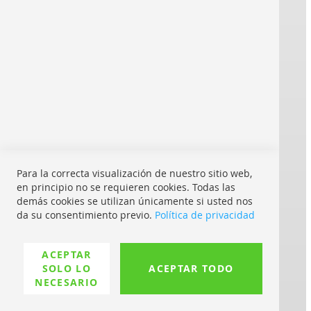
SERVICIO AL CLIENTE
Mi Cuenta
Carrito de Compras
Costos de Envío
Para la correcta visualización de nuestro sitio web,
POLÍTICA DE PRIVACIDAD
en principio no se requieren cookies. Todas las
demás cookies se utilizan únicamente si usted nos
Política de Privacidad
da su consentimiento previo.
Política de privacidad
Configuración de Cookies
ACEPTAR
SOLO LO
ACEPTAR TODO
REPRO ONLINE
NECESARIO
Sobre nosotros