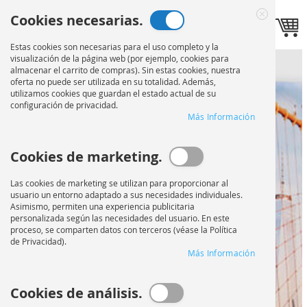
Ir
Cookies necesarias.
al
Lenguaje
Toggle navigation
ES
Close
contenido
Cookie
Estas cookies son necesarias para el uso completo y la
Bar
visualización de la página web (por ejemplo, cookies para
almacenar el carrito de compras). Sin estas cookies, nuestra
oferta no puede ser utilizada en su totalidad. Además,
utilizamos cookies que guardan el estado actual de su
HAZ
configuración de privacidad.
Más Información
IMPRESIONES DE
Cookies de marketing.
GALERÍA
Las cookies de marketing se utilizan para proporcionar al
usuario un entorno adaptado a sus necesidades individuales.
Asimismo, permiten una experiencia publicitaria
personalizada según las necesidades del usuario. En este
proceso, se comparten datos con terceros (véase la Política
de Privacidad).
Impresiones en vidrio acrílico de alta
Más Información
resolución con impresionante efecto de
profundidad
Cookies de análisis.
Arte fotográfico con montaje profesional