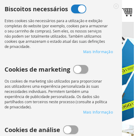
Ir
Biscoitos necessários
para
Idioma
Toggle navigation
PT
Close
o
Cookie
Conteúdo
Estes cookies são necessários para a utilização e exibição
Bar
completas do website (por exemplo, cookies para armazenar
o seu carrinho de compras). Sem eles, os nossos serviços
não podem ser totalmente utilizados. Também utilizamos
cookies que armazenam o estado atual das suas definições
DOCUMENTOS
de privacidade.
Mais Informação
A4 IMPRESSOS E
Cookies de marketing
ENCAPADOS
Os cookies de marketing são utilizados para proporcionar
aos utilizadores uma experiência personalizada às suas
necessidades individuais. Permitem também uma
experiência de publicidade personalizada. Os dados são
partilhados com terceiros neste processo (consulte a política
de privacidade).
Encomenda online fácil e acessível
Mais Informação
Envio hoje para encomendas feitas até à
13h
Cookies de análise