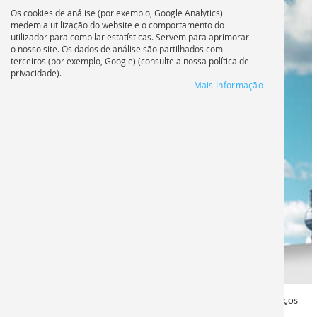
Os cookies de análise (por exemplo, Google Analytics)
medem a utilização do website e o comportamento do
utilizador para compilar estatísticas. Servem para aprimorar
®
Impressão direta em KAPA
o nosso site. Os dados de análise são partilhados com
terceiros (por exemplo, Google) (consulte a nossa política de
30 x 40 cm
privacidade).
*
18,21 €
Mais Informação
®
Foto montada em KAPA
Tamanho A2
*
44,30 €
ENCOMENDAR FOTO NO KAPA
*Ofertas apenas para empresas e comerciantes. Todos os preços
acrescidos de 19 % de IVA e
despesas de envio
.