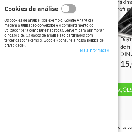
Digitalizações de resolução máxim
Cookies de análise
diapositivos e negativos, microfilm
microficha
Os cookies de análise (por exemplo, Google Analytics)
medem a utilização do website e o comportamento do
utilizador para compilar estatísticas. Servem para aprimorar
o nosso site. Os dados de análise são partilhados com
Digitalização de foto em alta
Digit
terceiros (por exemplo, Google) (consulte a nossa política de
privacidade).
resolução
de f
Mais Informação
DIN A5 @300 ppi
DIN 
*
7,50 €
15
ENCOMENDAR DIGITALIZAÇÕES
*Ofertas apenas pa