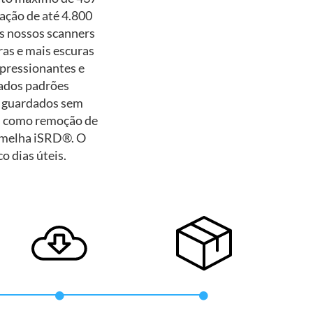
ação de até 4.800
Os nossos scanners
ras e mais escuras
pressionantes e
vados padrões
ão guardados sem
m como remoção de
ermelha iSRD®. O
o dias úteis.