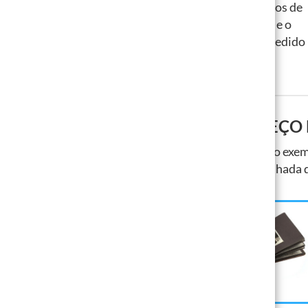
Preencha o formulário
Envie os modelos de
de pedido
digitalização e o
formulário de pedido
para nós
CALCULE O PREÇO 
Aqui você pode calcular um preço exempl
Uma lista detalhada d
DIGITALIZAÇÕES DE
FOTOS
desde 7,50
€
mais