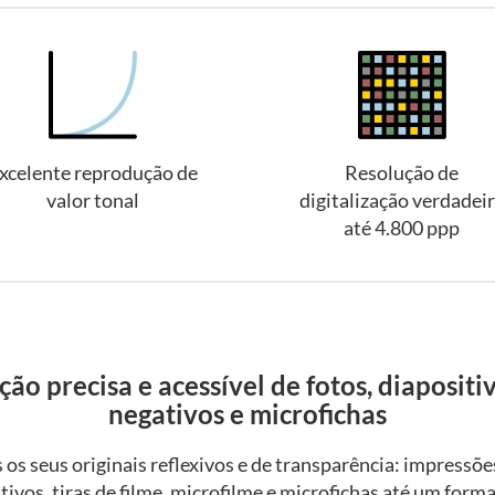
xcelente reprodução de
Resolução de
valor tonal
digitalização verdadei
até 4.800 ppp
ção precisa e acessível de fotos, diapositiv
negativos e microfichas
 os seus originais reflexivos e de transparência: impressões
ativos, tiras de filme, microfilme e microfichas até um for