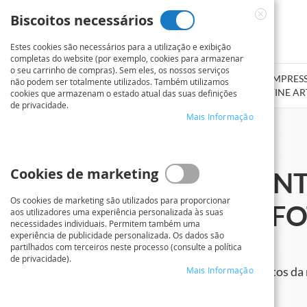
Ir
Biscoitos necessários
para
Close
o
Cookie
Estes cookies são necessários para a utilização e exibição
Conteúdo
Bar
completas do website (por exemplo, cookies para armazenar
o seu carrinho de compras). Sem eles, os nossos serviços
SERVIÇO DE IMPRESSÃO
CARTAZ / POSTER
IMPRES
não podem ser totalmente utilizados. Também utilizamos
DE PLANTAS
FOTOGRÁFICO
FINE AR
cookies que armazenam o estado atual das suas definições
de privacidade.
Mais Informação
Cookies de marketing
ESCANEAMENT
Os cookies de marketing são utilizados para proporcionar
DE FILMES E F
aos utilizadores uma experiência personalizada às suas
necessidades individuais. Permitem também uma
experiência de publicidade personalizada. Os dados são
partilhados com terceiros neste processo (consulte a política
de privacidade).
Digitalização de película e fotos da
Mais Informação
qualidade