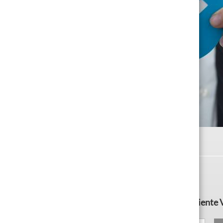
Subscreva a newsletter e torne-se um cliente 
O teu e-mail