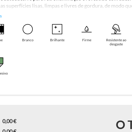
 as superfícies lisas, limpas e livres de gordura, de modo 
a de luz ou caixa de luz. Além disso, um guia de instalaçã
s
me
Branco
Brilhante
Firme
Resistente ao
desgaste
esivo
O 
0,00 €
0,00 €