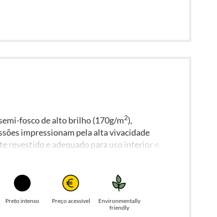
2
semi-fosco de alto brilho (170g/m
),
ssões impressionam pela alta vivacidade
te revestido e adequado para uso interior e
porária em caixas de luz e molduras city
s em papel translúcido são produzidas com
oras.
Preto intenso
Preço acessível
Environmentally
friendly