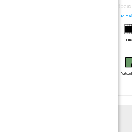
todas
moldur
Ler mai
Fil
Autoad
PREÇO DE IMPRESSÃO
PREÇO DA VARIANTE