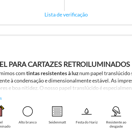
 for
Lista de verificação
EL PARA CARTAZES RETROILUMINADOS
imimos com
tintas resistentes à luz
num papel translúcido 
tente à condensação e dimensionalmente estável. As impre
ores e boa nitidez. O nosso papel translúcido é especialmen
ior. Ideal como uma
solução acessível
para publicidade tem
s
. Premiado com o selo ecológico "EU Flower". As impressõe
ssão latex e são amigas do ambiente, sem solventes e inod
el
Alto branco
Seidenmatt
Festa do Nariz
Resistente ao
minado
desgaste