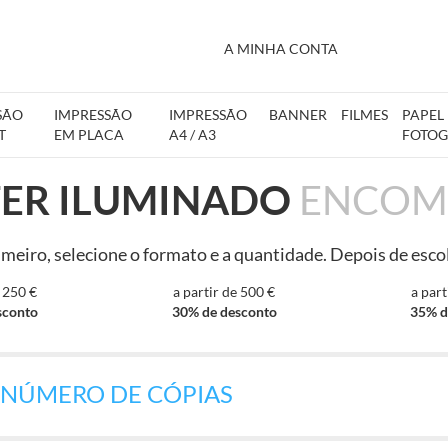
A MINHA CONTA
SÃO
IMPRESSÃO
IMPRESSÃO
BANNER
FILMES
PAPEL
T
EM PLACA
A4 / A3
FOTOG
TER ILUMINADO
ENCOM
meiro, selecione o formato e a quantidade. Depois de escol
e 250 €
a partir de 500 €
a part
sconto
30% de desconto
35% d
 NÚMERO DE CÓPIAS