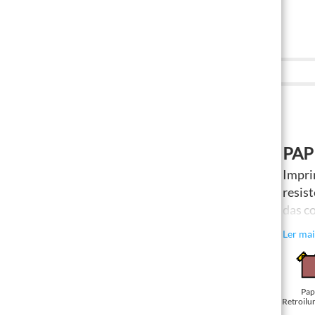
Upload files
3
ESCOLHE A VERSÃO
PAP
Impr
resis
das c
exter
Ler mai
light
impre
Pap
Retroilu