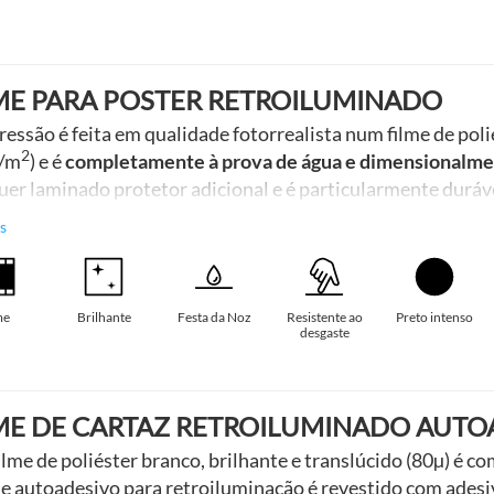
ME PARA POSTER RETROILUMINADO
essão é feita em qualidade fotorrealista num filme de poli
2
g/m
) e é
completamente à prova de água e dimensionalmen
uer laminado protetor adicional e é particularmente duráv
ões
. Estes cartazes retroiluminados ou diapositivos de g
s
afia real no material de filme impresso. Ideal para uso em c
me
Brilhante
Festa da Noz
Resistente ao
Preto intenso
desgaste
ME DE CARTAZ RETROILUMINADO AUTO
filme de poliéster branco, brilhante e translúcido (80µ) é 
me autoadesivo para retroiluminação é revestido com adesi