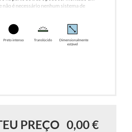
que não é necessário nenhum sistema de
o compreensível está incluído na entrega.
Preto intenso
Translúcido
Dimensionalmente
estável
TEU PREÇO
0,00 €