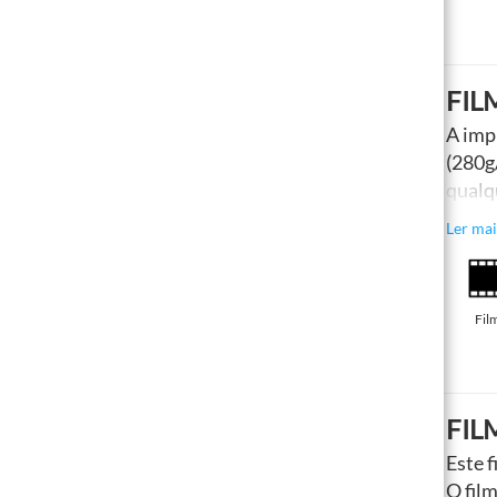
FIL
Ideal para caixas de luz
A impr
(280
qualq
estaç
Ler mai
fotogr
Fil
FIL
Este 
O fil