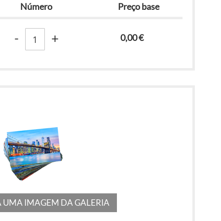
Número
Preço base
-
+
0,00 €
 UMA IMAGEM DA GALERIA