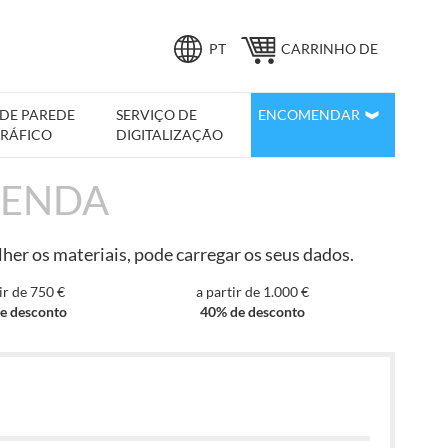
Idioma
PT
CARRINHO DE
COMPRAS
 DE PAREDE
SERVIÇO DE
ENCOMENDAR
RÁFICO
DIGITALIZAÇÃO
ENDA
her os materiais, pode carregar os seus dados.
ir de 750 €
a partir de 1.000 €
e desconto
40% de desconto