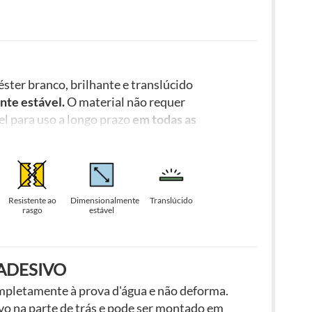
éster branco, brilhante e translúcido
te estável.
O material não requer
el para uso a longo prazo
em todas as
rande formato dão a impressão de uma
aixas de luz.
Resistente ao
Dimensionalmente
Translúcido
rasgo
estável
ADESIVO
completamente à prova d'água e não deforma.
vo na parte de trás e pode ser montado em