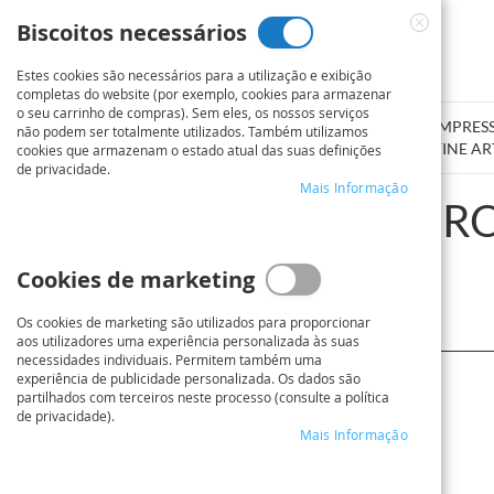
Ir
Biscoitos necessários
para
Close
o
Cookie
Estes cookies são necessários para a utilização e exibição
Conteúdo
Bar
completas do website (por exemplo, cookies para armazenar
o seu carrinho de compras). Sem eles, os nossos serviços
SERVIÇO DE IMPRESSÃO
CARTAZ / POSTER
IMPRES
não podem ser totalmente utilizados. Também utilizamos
DE PLANTAS
FOTOGRÁFICO
FINE AR
cookies que armazenam o estado atual das suas definições
de privacidade.
Mais Informação
DISPOSIÇÕES DE PR
Cookies de marketing
Visão Geral
Os cookies de marketing são utilizados para proporcionar
aos utilizadores uma experiência personalizada às suas
necessidades individuais. Permitem também uma
experiência de publicidade personalizada. Os dados são
partilhados com terceiros neste processo (consulte a política
de privacidade).
Mais Informação
Tipos de Dados