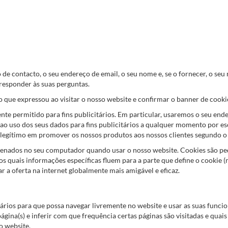
de contacto, o seu endereço de email, o seu nome e, se o fornecer, o se
responder às suas perguntas.
 que expressou ao visitar o nosso website e confirmar o banner de cookies 
e permitido para fins publicitários. Em particular, usaremos o seu end
 ao uso dos seus dados para fins publicitários a qualquer momento por e
legítimo em promover os nossos produtos aos nossos clientes segundo o Ar
nados no seu computador quando usar o nosso website. Cookies são peq
 dos quais informações específicas fluem para a parte que define o cooki
r a oferta na internet globalmente mais amigável e eficaz.
rios para que possa navegar livremente no website e usar as suas funciona
ágina(s) e inferir com que frequência certas páginas são visitadas e quai
o website.