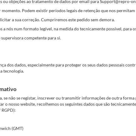
ltas ou objeções ao tratamento de dados por email para Support@repro-on
er momento. Podem existir períodos legais de retenção que nos permitam 
solicitar a sua correção. Cumpriremos este pedido sem demora.
s a nós num formato legível, na medida do tecnicamente possível, para os
 supervisora competente para si.
ça dos dados, especialmente para proteger os seus dados pessoais contra
a tecnologia.
rmativo
eja, se não se registar, inscrever ou transmitir informações de outra form
zar o nosso website, recolhemos os seguintes dados que são tecnicamente 
. f RGPD):
enwich (GMT)