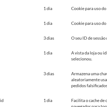
1 dia
Cookie para uso do
1 dia
Cookie para uso do
3 dias
O seu ID de sessão 
1 dia
A vista da loja ou 
selecionou.
3 dias
Armazena uma chav
aleatoriamente usa
pedidos falsificados
id
1 dia
Facilita o cache de
navegador para tor