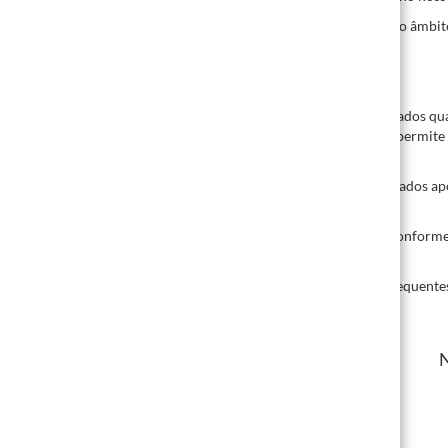
Este website usa os seguintes tipos de cookies, cujo âmbi
– Cookies transitórios (uso temporário)
– Cookies persistentes (uso por tempo limitado)
– Cookies de terceiros
Cookies transitórios são automaticamente eliminados qua
navegador sejam atribuídos à mesma sessão. Isto permite
o navegador.
Cookies persistentes são automaticamente eliminados ap
segurança do seu navegador.
Pode configurar as definições do seu navegador conforme 
usar todas as funcionalidades deste website.
Usamos cookies para o identificar em visitas subsequentes
Os seguintes cookies são usados:
_ga