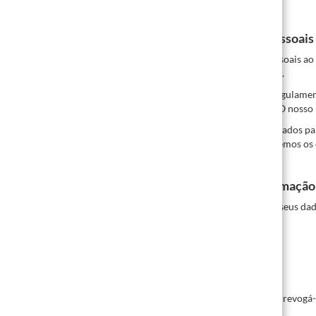
§ 1 Informação sobre a Recolha de Dados Pessoais
Abaixo informamos sobre a recolha de dados pessoais ao 
endereços de email, comportamento do utilizador.
A entidade responsável segundo o Art. 4 (7) do Regul
support@repro-online.de (ver nosso aviso legal). O nosso
Se confiarmos em prestadores de serviços contratados par
respetivos processos abaixo. Também especificaremos os 
§ 2 Direitos, Especialmente o Direito à Informaçã
Você tem os seguintes direitos relativamente aos seus dad
– Direito à informação,
– Direito à correção ou eliminação,
– Direito à limitação do tratamento,
– Direito de oposição ao tratamento,
– Direito à portabilidade dos dados.
Se deu consentimento para o uso dos dados, pode revogá-