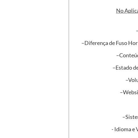
No Aplica
–Diferença de Fuso Ho
–Conteúd
–Estado d
–Vol
–Websit
–Siste
- Idioma e