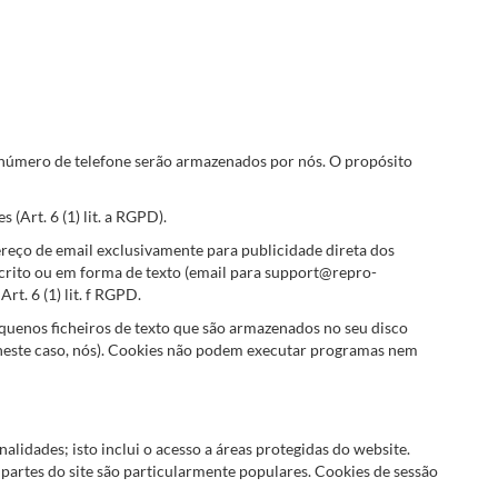
u número de telefone serão armazenados por nós. O propósito
(Art. 6 (1) lit. a RGPD).
ereço de email exclusivamente para publicidade direta dos
scrito ou em forma de texto (email para support@repro-
t. 6 (1) lit. f RGPD.
uenos ficheiros de texto que são armazenados no seu disco
e (neste caso, nós). Cookies não podem executar programas nem
lidades; isto inclui o acesso a áreas protegidas do website.
s partes do site são particularmente populares. Cookies de sessão