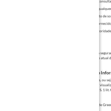
Por favor, dirija todos os pedidos de informação, consu
Pode solicitar-nos a eliminação dos seus dados a qualqu
Se os seus dados estiverem incorretos, tem o direito de 
Tem o direito de receber os seus dados pessoais fornecido
Tem o direito de apresentar uma reclamação à autoridade
§ 3 Segurança dos Dados
Mantemos medidas técnicas atuais para garantir a seguran
terceiros. Estas serão ajustadas conforme o estado atual d
§ 4 Recolha de Dados Pessoais durante o Uso Info
Ao utilizar o website apenas para fins informativos, ou s
navegador transmite ao nosso servidor. Se desejar visuali
estabilidade e segurança (a base legal é o Art. 6 (1) S. 1 lit
– Endereço IP
– Data e hora do pedido
– Diferença de fuso horário para o Tempo Médio de Gre
– Conteúdo do pedido (página específica)