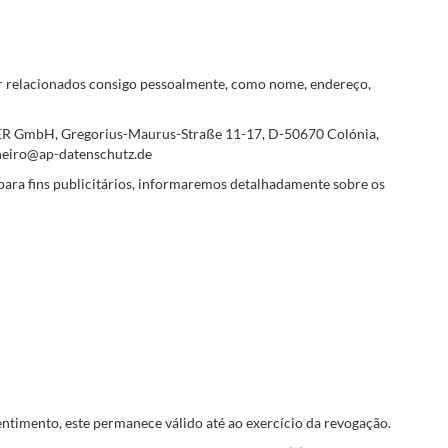
er relacionados consigo pessoalmente, como nome, endereço,
LER GmbH, Gregorius-Maurus-Straße 11-17, D-50670 Colónia,
inheiro@ap-datenschutz.de
para fins publicitários, informaremos detalhadamente sobre os
ntimento, este permanece válido até ao exercício da revogação.