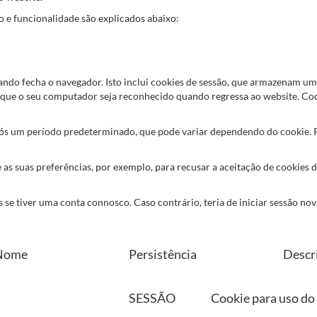
to e funcionalidade são explicados abaixo:
ndo fecha o navegador. Isto inclui cookies de sessão, que armazenam um
 que o seu computador seja reconhecido quando regressa ao website. Coo
ós um período predeterminado, que pode variar dependendo do cookie. P
as suas preferências, por exemplo, para recusar a aceitação de cookies d
 se tiver uma conta connosco. Caso contrário, teria de iniciar sessão no
Nome
Persistência
Descr
SESSÃO
Cookie para uso do