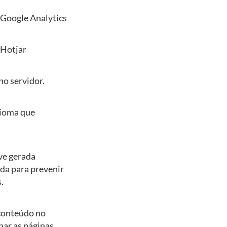
 Google Analytics
 Hotjar
no servidor.
idioma que
e gerada
da para prevenir
.
 conteúdo no
nar as páginas