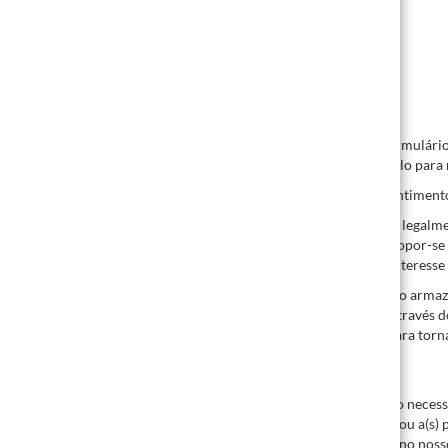
– Estado de acesso/código de estado HTTP
– Quantidade de dados transmitidos
– Website de onde provém o pedido
– Navegador
– Sistema operativo e sua interface
– Idioma e versão do software do navegador
Quando nos contactar por email ou através do formulário 
deste armazenamento é exclusivamente contactá-lo para 
A base legal para a recolha especificada é o consentimento
Usaremos os seus dados apenas dentro do âmbito legalment
nossos próprios bens ou serviços similares. Pode opor-se
online.de). Neste aspeto, baseamo-nos no nosso interesse 
Além dos dados mencionados acima, cookies serão armaze
rígido atribuídos ao navegador que está a usar e através
transferir vírus para o seu computador. Servem para torna
§ 5 Cookies
Usamos cookies no nosso website. Tais cookies são necessá
Através dos cookies, podemos rastrear quem visitou a(s) p
armazenam informações sobre as suas atividades no noss