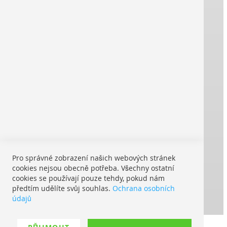
Impresum
Kontakt
VOP
® REPRO ONLINE
Silné značky tisknou pro vás:
Doprava v rámci Evropy:
Pro správné zobrazení našich webových stránek
S UPS My Choice:
cookies nejsou obecně potřeba. Všechny ostatní
Kde je moje zásilka
cookies se používají pouze tehdy, pokud nám
předtím udělíte svůj souhlas.
Ochrana osobních
Možné způsoby platby:
údajů