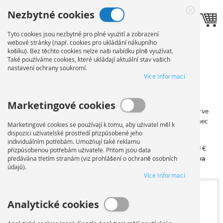
Přejít
Nezbytné cookies
na
Jazyk
Toggle navigation
CZ
Close
obsah
Cookie
Tyto cookies jsou nezbytné pro plné využití a zobrazení
Bar
webové stránky (např. cookies pro ukládání nákupního
košíku). Bez těchto cookies nelze naši nabídku plně využívat.
A3 TISK & VÁZÁNÍ
Také používáme cookies, které ukládají aktuální stav vašich
nastavení ochrany soukromí.
Více Informací
OBJEDNÁVKA
Marketingové cookies
Na této stránce můžete nakonfigurovat svou objednávku. Nejprve
nahrajte své dokumenty a poté vyberte příslušnou edici. Nakonec
Marketingové cookies se používají k tomu, aby uživatel měl k
vyberte typ provedení.
dispozici uživatelské prostředí přizpůsobené jeho
individuálním potřebám. Umožňují také reklamu
od 100 €
od 250 €
od 500 €
od 750 €
od 1,000 €
přizpůsobenou potřebám uživatele. Přitom jsou data
5% sleva
10% sleva
15% sleva
20% sleva
25% sleva
předávána třetím stranám (viz prohlášení o ochraně osobních
údajů).
Více Informací
1
NAHRÁNÍ SOUBORU
Analytické cookies