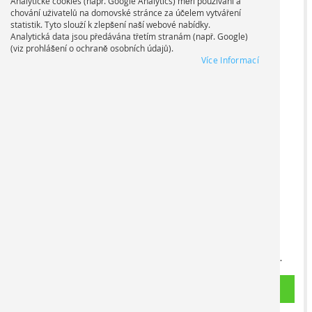
Analytické cookies (např. Google Analytics) měří používání a
Upload files for Tisk ve formátu A3 barevný
Upload files for Tisk
chování uživatelů na domovské stránce za účelem vytváření
statistik. Tyto slouží k zlepšení naší webové nabídky.
Analytická data jsou předávána třetím stranám (např. Google)
(viz prohlášení o ochraně osobních údajů).
Více Informací
TISK VE
FORMÁTU A3
BAREVNÝ
TISK A3 ČB
Vaše dokumenty budou
Vaše dokumenty budou
tisknuty na výkonných
tištěny na výkonných
digitálních tiskárnách na
digitálních tiskárnách na
papír s certifikací FSC (100
papír s certifikací FSC (80
g/m², CIE 168). V případě
g/m², CIE 168). V případě
vazby/brozury bude každý
vazby/brožury bude každý
soubor PDF zpracován
PDF soubor zpracován
jako samostatný dokument.
jako samostatný dokument.
Nahrát soubory
Nahrát soubory