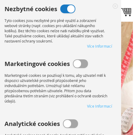
Přejít
Nezbytné cookies
na
Jazyk
Toggle navigation
CZ
Close
obsah
Cookie
Tyto cookies jsou nezbytné pro plné využití a zobrazení
Bar
webové stránky (např. cookies pro ukládání nákupního
košíku). Bez těchto cookies nelze naši nabídku plně využívat.
Také používáme cookies, které ukládají aktuální stav vašich
nastavení ochrany soukromí.
NECHTE SI
Více Informací
VYTISKNOUT
Marketingové cookies
Marketingové cookies se používají k tomu, aby uživatel měl k
STŘIHY NA ŠITÍ
dispozici uživatelské prostředí přizpůsobené jeho
individuálním potřebám. Umožňují také reklamu
přizpůsobenou potřebám uživatele. Přitom jsou data
ZA NÍZKOU CENU
předávána třetím stranám (viz prohlášení o ochraně osobních
údajů).
Více Informací
Analytické cookies
Objednejte online ve 3 krocích
Odesíláme dnes při objednání do 16:00