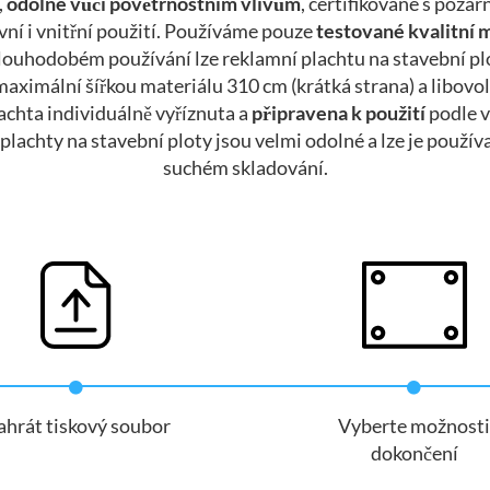
,
odolné vůči povětrnostním vlivům
, certifikované s požá
ní i vnitřní použití. Používáme pouze
testované kvalitní 
dlouhodobém používání lze reklamní plachtu na stavební plot
maximální šířkou materiálu 310 cm (krátká strana) a libov
achta individuálně vyříznuta a
připravena k použití
podle v
lachty na stavební ploty jsou velmi odolné a lze je použív
suchém skladování.
hrát tiskový soubor
Vyberte možnost
dokončení