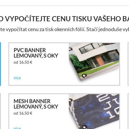
 VYPOČÍTEJTE CENU TISKU VAŠEHO 
e vypočítat cenu za tisk okenních fólií. Stačí jednoduše vy
PVC BANNER
LEMOVANÝ, S OKY
od 16,50
€
více
MESH BANNER
LEMOVANÝ, S OKY
od 16,50
€
více