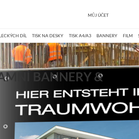
MŮJ ÚČET
LECKÝCH DÍL
TISK NA DESKY
TISK A4/A3
BANNERY
FILM
LAMNÍ BANNERY &