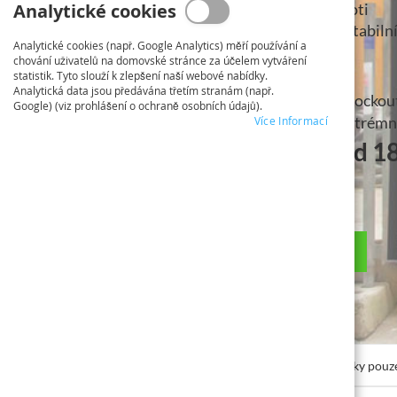
Analytické cookies
Reklamní bannery odolné proti
povětrnostním vlivům a UV stabiln
Analytické cookies (např. Google Analytics) měří používání a
chování uživatelů na domovské stránce za účelem vytváření
statistik. Tyto slouží k zlepšení naší webové nabídky.
Analytická data jsou předávána třetím stranám (např.
PVC Banner
Blockou
Google) (viz prohlášení o ochraně osobních údajů).
odolný proti
extrémně
Více Informací
2
povětrnostním vlivům | m
od 18
*
od 10,88 €
OBJEDNAT TISK BANNERŮ
*Nabídky pouze