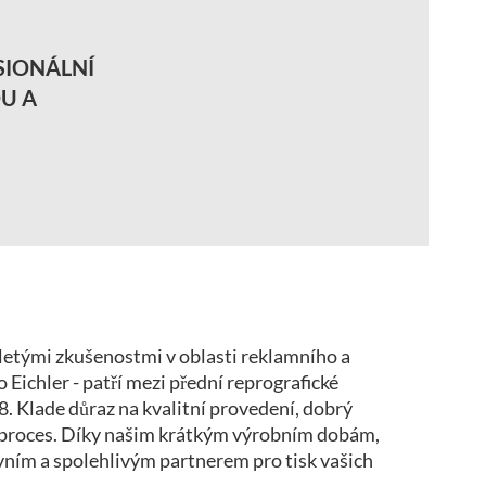
SIONÁLNÍ
U A
oletými zkušenostmi v oblasti reklamního a
Eichler - patří mezi přední reprografické
. Klade důraz na kvalitní provedení, dobrý
 proces. Díky našim krátkým výrobním dobám,
vním a spolehlivým partnerem pro tisk vašich