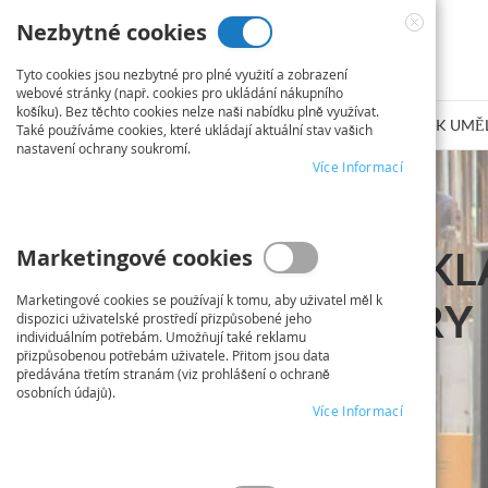
Přejít
Nezbytné cookies
na
Close
obsah
Cookie
Tyto cookies jsou nezbytné pro plné využití a zobrazení
Bar
webové stránky (např. cookies pro ukládání nákupního
košíku). Bez těchto cookies nelze naši nabídku plně využívat.
SLUŽBA TISKU PLÁNŮ
PLAKÁT/FOTO PLAKÁT
TISK UMĚ
Také používáme cookies, které ukládají aktuální stav vašich
nastavení ochrany soukromí.
Více Informací
Marketingové cookies
ZÍSKEJTE REK
Marketingové cookies se používají k tomu, aby uživatel měl k
PVC BANNERY
dispozici uživatelské prostředí přizpůsobené jeho
individuálním potřebám. Umožňují také reklamu
přizpůsobenou potřebám uživatele. Přitom jsou data
VYTIŠTĚNÉ
předávána třetím stranám (viz prohlášení o ochraně
osobních údajů).
Více Informací
Flexibilní formáty bannerů