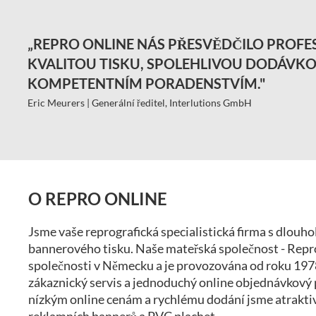
„REPRO ONLINE NÁS PŘESVĚDČILO PROFE
KVALITOU TISKU, SPOLEHLIVOU DODÁVKO
KOMPETENTNÍM PORADENSTVÍM."
Eric Meurers | Generální ředitel, Interlutions GmbH
O REPRO ONLINE
Jsme vaše reprografická specialistická firma s dlouh
bannerového tisku. Naše mateřská společnost - Repro 
společnosti v Německu a je provozována od roku 1978
zákaznický servis a jednoduchý online objednávkový
nízkým online cenám a rychlému dodání jsme atrakti
reklamních bannerů a PVC plachet.