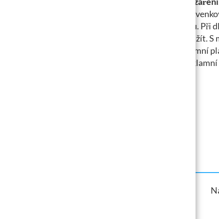
proti UV záření
vhodné pro venkov
tloušťkou. Při 
znovu použít. S 
vaše reklamní pl
Naše reklamní p
Zadejte požadovaný
Na
formát tisku