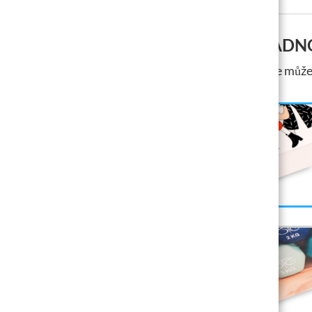
SNADNO
V několika málo krocích si zde můžet
PVC BANNER
ŘEZANÝ
od 14,50
€
více
SÍŤOVANÝ BANNER
ŘEZANÝ
od 14,50
€
více