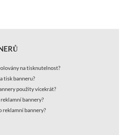
NNERŮ
olovány na tisknutelnost?
za tisk banneru?
nnery použity vícekrát?
e reklamní bannery?
ro reklamní bannery?