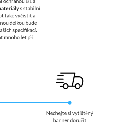
rní ochranou B1 a
materiály
s stabilní
 také vyčistit a
olnou délkou bude
ašich specifikací.
at mnoho let při
i
Nechejte si vytištěný
banner doručit