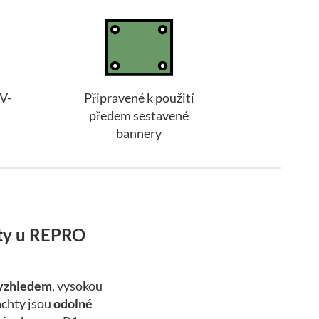
V-
Připravené k použití
předem sestavené
bannery
hty u REPRO
 vzhledem
, vysokou
achty jsou
odolné