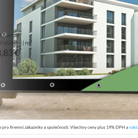
í
t Banner
2
 stabilní | m
*
,83 €
 pro firemní zákazníky a společnosti. Všechny ceny plus 19% DPH a
nákl