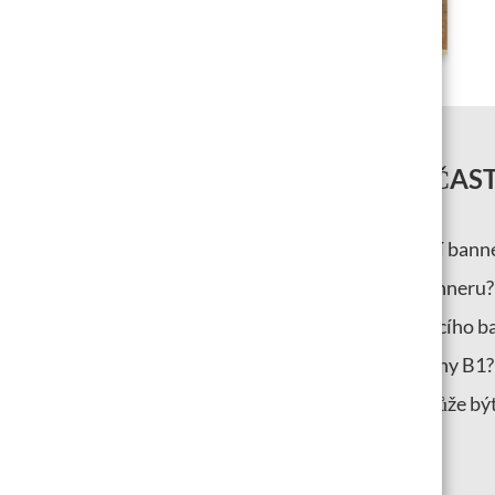
ČAST
Jaké materiály používáte pro reklamní bann
Jaká je zvláštní vlastnost síťového banneru?
Jaká je speciální vlastnost zatemňovacího 
Co znamená certifikace požární ochrany B1?
Jaká je maximální velikost, ve které může b
vytištěn?