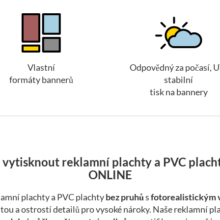
Vlastní
Odpovědný za počasí, U
formáty bannerů
stabilní
tisk na bannery
i vytisknout reklamní plachty a PVC plac
ONLINE
amní plachty a PVC plachty
bez pruhů
s
fotorealistickým
tou a ostrostí detailů pro vysoké nároky. Naše reklamní pl