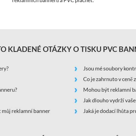
O KLADENÉ OTÁZKY O TISKU PVC BA
ery?
Jsou mé soubory kontr
Co je zahrnuto v ceně 
banneru?
Mohou být reklamní ba
Jak dlouho vydrží vaš
ýt můj reklamní banner
Jaká je dodací lhůta p