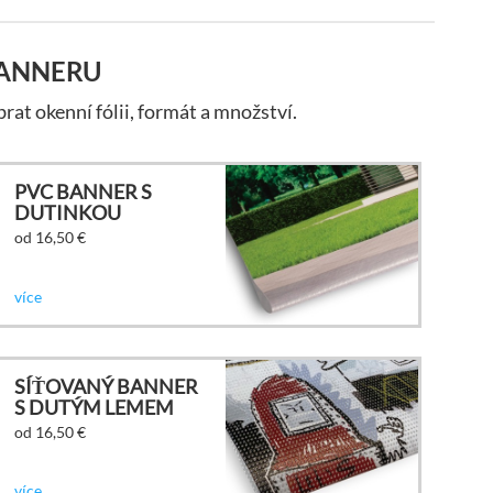
BANNERU
brat okenní fólii, formát a množství.
PVC BANNER S
DUTINKOU
od 16,50
€
více
SÍŤOVANÝ BANNER
S DUTÝM LEMEM
od 16,50
€
více