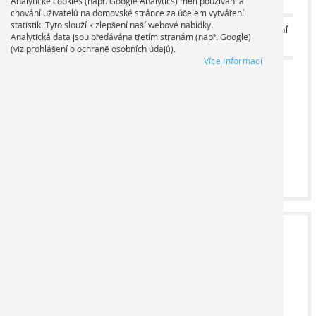
Analytické cookies (např. Google Analytics) měří používání a
chování uživatelů na domovské stránce za účelem vytváření
statistik. Tyto slouží k zlepšení naší webové nabídky.
Formát
Základní
Analytická data jsou předávána třetím stranám (např. Google)
Standardní formáty
tisku
Náklad
cena
(viz prohlášení o ochraně osobních údajů).
Více Informací
-
Šířka cm
0,00 €
+
Výška cm
2
NAHRÁNÍ SOUBORU