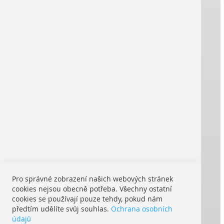
O nás
Impresum
Kontakt
VOP
® REPRO ONLINE
Silné značky tisknou pro vás:
Doprava v rámci Evropy:
Pro správné zobrazení našich webových stránek
S UPS My Choice:
cookies nejsou obecně potřeba. Všechny ostatní
Kde je moje zásilka
cookies se používají pouze tehdy, pokud nám
předtím udělíte svůj souhlas.
Ochrana osobních
Možné způsoby platby:
údajů