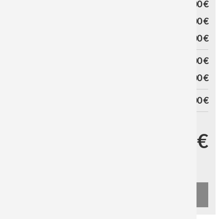
TISKNOUT CENU
0,00 €
CENA VARIANTY
0,00 €
ZÁVĚSNÝ SYSTÉM
0,00 €
MEZISOUČET
0,00 €
DISCOUNT
0,00 €
CELKEM
0,00 €
DATUM ODESLÁNÍ
VAŠE CENA
0,00 €
bez DPH a
Náklady na dopravu
UPS Standard od 9,90 €
DHL od 9,90 €
PŘIDAT DO KOŠÍKU