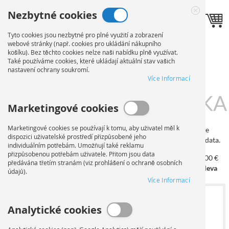
Přejít
Nezbytné cookies
na
Jazyk
Toggle navigation
CZ
Close
obsah
Cookie
Tyto cookies jsou nezbytné pro plné využití a zobrazení
Bar
webové stránky (např. cookies pro ukládání nákupního
TISK NA
košíku). Bez těchto cookies nelze naši nabídku plně využívat.
Také používáme cookies, které ukládají aktuální stav vašich
nastavení ochrany soukromí.
ZOBRAZOVACÍ
Více Informací
KARTON
OBJEDNÁVKA
Marketingové cookies
Marketingové cookies se používají k tomu, aby uživatel měl k
Na této stránce můžete nakonfigurovat svou objednávku. Nejprve
dispozici uživatelské prostředí přizpůsobené jeho
vyberte formát a náklad. Po výběru materiálů můžete nahrát svá data.
individuálním potřebám. Umožňují také reklamu
přizpůsobenou potřebám uživatele. Přitom jsou data
od 100 €
od 250 €
od 500 €
od 750 €
od 1.000 €
předávána třetím stranám (viz prohlášení o ochraně osobních
5% sleva
10% sleva
15% sleva
20% sleva
25% sleva
údajů).
Více Informací
1
VYBERTE FORMÁT A POČET
Analytické cookies
KOPIÍ