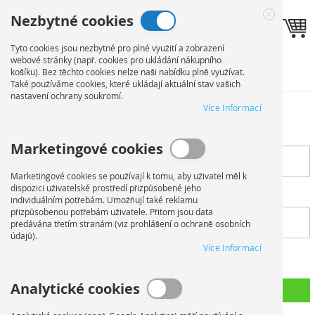
Přejít
Nezbytné cookies
na
Jazyk
Toggle navigation
CZ
Close
obsah
Cookie
Tyto cookies jsou nezbytné pro plné využití a zobrazení
Bar
webové stránky (např. cookies pro ukládání nákupního
Registrovaní zákazníci
košíku). Bez těchto cookies nelze naši nabídku plně využívat.
Také používáme cookies, které ukládají aktuální stav vašich
nastavení ochrany soukromí.
Více Informací
Pokud již máte účet, přihlaste se pomocí své e-mailové adresy.
E-mail
Marketingové cookies
Marketingové cookies se používají k tomu, aby uživatel měl k
dispozici uživatelské prostředí přizpůsobené jeho
Heslo
individuálním potřebám. Umožňují také reklamu
přizpůsobenou potřebám uživatele. Přitom jsou data
předávána třetím stranám (viz prohlášení o ochraně osobních
údajů).
Více Informací
Show Password
Analytické cookies
Přihlásit se