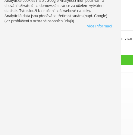
Analytické cookies (např. Google Analytics) měří používání a
Zapomněli jste heslo?
chování uživatelů na domovské stránce za účelem vytváření
statistik. Tyto slouží k zlepšení naší webové nabídky.
Analytická data jsou předávána třetím stranám (např. Google)
(viz prohlášení o ochraně osobních údajů).
Noví zákazníci
Více Informací
Registrace přináší řadu výhod: rychlejší proces objednání, uložení více
adres, sledování stavu objednávky a další...
Vytvořit účet